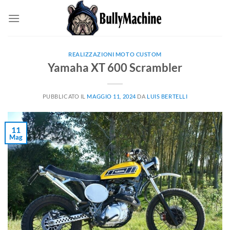
Salta
ai
contenuti
REALIZZAZIONI MOTO CUSTOM
Yamaha XT 600 Scrambler
PUBBLICATO IL
MAGGIO 11, 2024
DA
LUIS BERTELLI
11
Mag